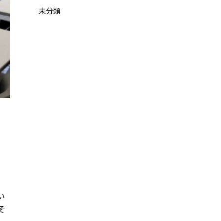
未分類
い
そ