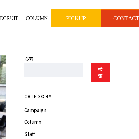
PICKUP
CONTAC
ECRUIT
COLUMN
検索
検
索
CATEGORY
Campaign
Column
Staff