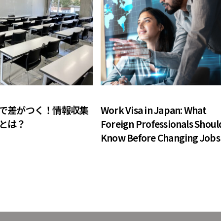
COLUMN
で差がつく！情報収集
Work Visa in Japan: What
とは？
Foreign Professionals Shoul
Know Before Changing Jobs