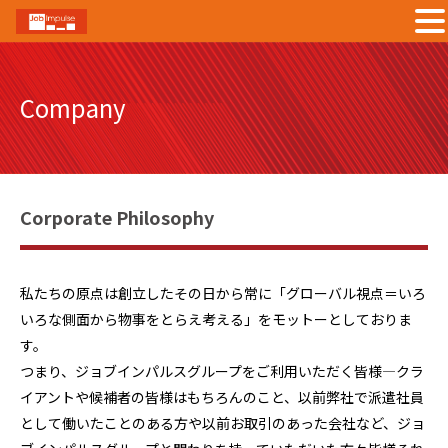
Skip
to
Company
content
Corporate Philosophy
私たちの原点は創立したその日から常に「グローバル視点＝いろ
いろな側面から物事をとらえ考える」をモットーとしておりま
す。
つまり、ジョブインパルスグループをご利用いただく皆様―クラ
イアントや候補者の皆様はもちろんのこと、以前弊社で派遣社員
として働いたことのある方や以前お取引のあった会社など、ジョ