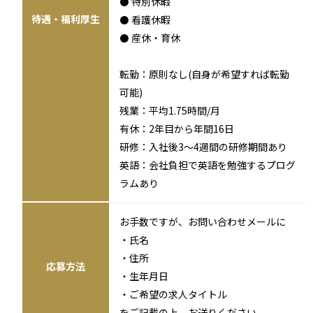
⚫ 特別休暇
待遇・福利厚生
⚫ 看護休暇
⚫ 産休・育休
転勤：原則なし(自身が希望すれば転勤
可能)
残業：平均1.75時間/月
有休：2年目から年間16日
研修：入社後3～4週間の研修期間あり
英語：会社負担で英語を勉強するプログ
ラムあり
お手数ですが、お問い合わせメールに
・氏名
・住所
応募方法
・生年月日
・ご希望の求人タイトル
をご記載の上、お送りください。