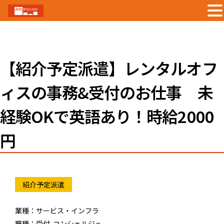
Skip
to
content
【紹介予定派遣】レンタルオフ
ィスの事務&受付のお仕事 未
経験OKで英語あり！時給2000
円
紹介予定派遣
業種：
サービス・インフラ
職種：
受付-コンシェルジュ