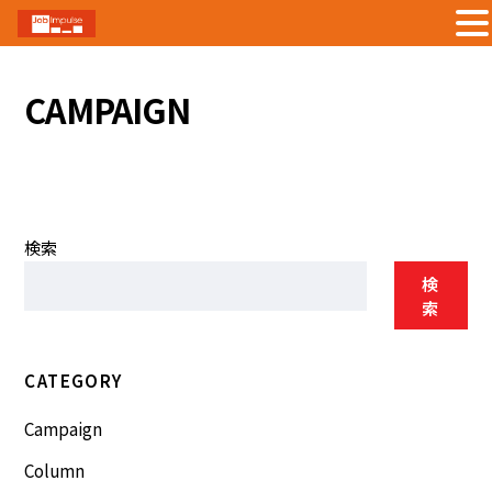
Skip
to
CAMPAIGN
content
検索
検
索
CATEGORY
Campaign
Column