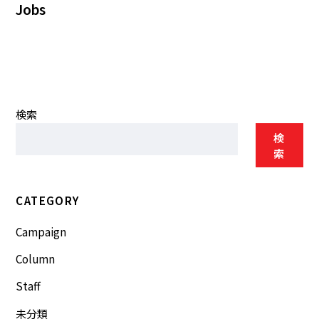
Jobs
検索
検
索
CATEGORY
Campaign
Column
Staff
未分類