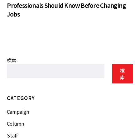
Professionals Should Know Before Changing
Jobs
検索
検
索
CATEGORY
Campaign
Column
Staff