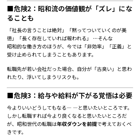
■危険2：昭和流の価値観が「ズレ」にな
ることも
「社長の言うことは絶対」「黙ってついていくのが美
徳」「長く存在していれば報われる」 …そんな
昭和的な働き方のほうが、今では「非効率」「正義」と
受け止められてしまうこともあります。
転職先が若い会社だった場合、自分が「古臭い」と思わ
れたり、浮いてしまうリスクも。
■危険3：給与や給料が下がる覚悟は必要
今
より
いい
どうしても
なる
―
―
と
思い
たい
ところ
です。
しかし
転職すれば今より良くなると思いたいところだ
が、昭和世代の転職は
年収ダウンを前提
で考えておくべ
きです。