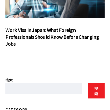
COLUMN
Work Visa in Japan: What Foreign
Professionals Should Know Before Changing
Jobs
検索
検
索
CATEGORY